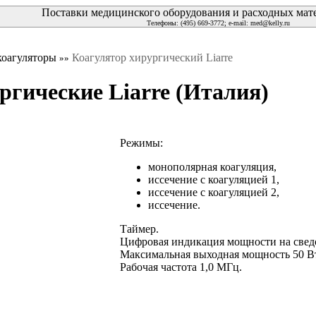
Поставки медицинского оборудования и расходных матер
Телефоны: (495) 669-3772; e-mail:
med@kelly.ru
коагуляторы
Коагулятор хирургический Liarre
»»
гические Liarre (Италия)
Режимы:
монополярная коагуляция,
иссечение с коагуляцией 1,
иссечение с коагуляцией 2,
иссечение.
Таймер.
Цифровая индикация мощности на свед
Максимальная выходная мощность 50 В
Рабочая частота 1,0 МГц.