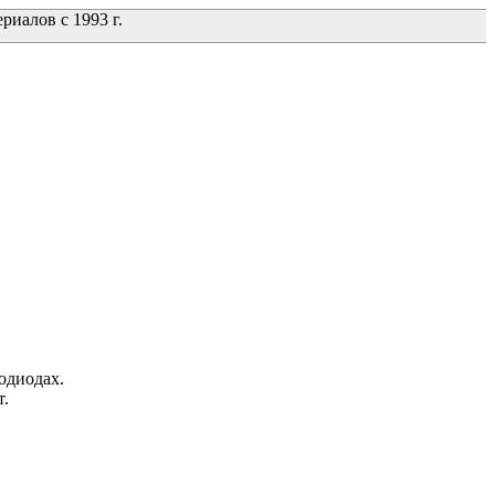
иалов с 1993 г.
одиодах.
т.